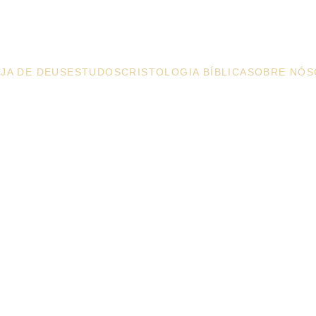
Igreja de Deus
JA DE DEUS
ESTUDOS
CRISTOLOGIA BÍBLICA
SOBRE NÓS
Jesus de cabelos longos e olhos verdes: mito ou realidade