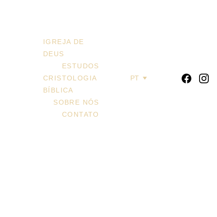
Igreja de Deus
IGREJA DE 
DEUS
ESTUDOS
CRISTOLOGIA 
PT
BÍBLICA
SOBRE NÓS
CONTATO
Pré-existência
Nesta página, você descobrirá toda a 